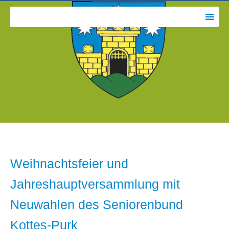
Weihnachtsfeier und
Jahreshauptversammlung mit
Neuwahlen des Seniorenbund
Kottes-Purk