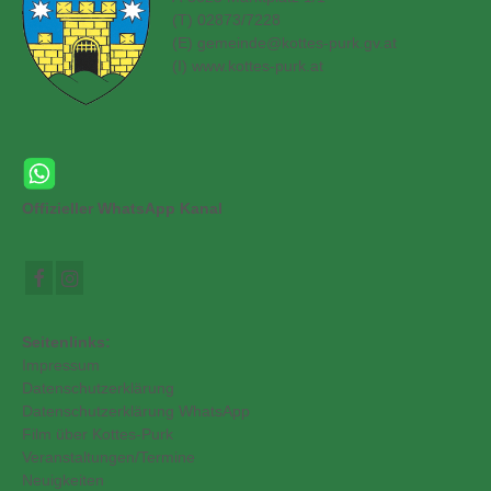
(T) 02873/7228
(E)
gemeinde@kottes-purk.gv.at
(
I) www.kottes-purk.at
Offizieller WhatsApp Kanal
Seitenlinks:
Impressum
Datenschutzerklärung
Datenschutzerklärung WhatsApp
Film über Kottes-Purk
Veranstaltungen/Termine
Neuigkeiten