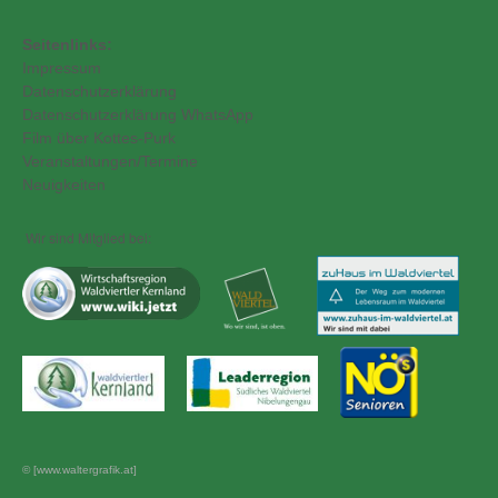
Seitenlinks:
Impressum
Datenschutzerklärung
Datenschutzerklärung WhatsApp
Film über Kottes-Purk
Veranstaltungen/Termine
Neuigkeiten
Wir sind Mitglied bei:
© [www.waltergrafik.at]