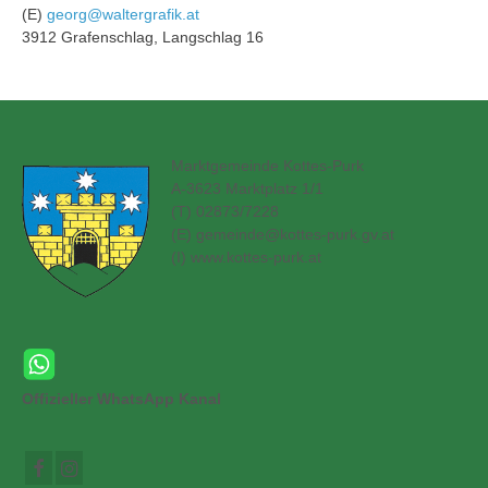
(E)
georg@waltergrafik.at
3912 Grafenschlag, Langschlag 16
Marktgemeinde Kottes-Purk
A-3623 Marktplatz 1/1
(T) 02873/7228
(E)
gemeinde@kottes-purk.gv.at
(
I) www.kottes-purk.at
Offizieller WhatsApp Kanal