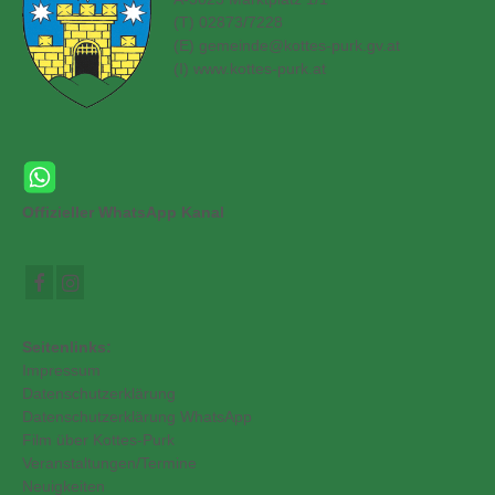
(T) 02873/7228
(E)
gemeinde@kottes-purk.gv.at
(
I) www.kottes-purk.at
Offizieller WhatsApp Kanal
Seitenlinks:
Impressum
Datenschutzerklärung
Datenschutzerklärung WhatsApp
Film über Kottes-Purk
Veranstaltungen/Termine
Neuigkeiten