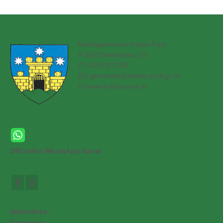
Marktgemeinde Kottes-Purk
A-3623 Marktplatz 1/1
(T) 02873/7228
(E)
gemeinde@kottes-purk.gv.at
(
I) www.kottes-purk.at
Offizieller WhatsApp Kanal
Seitenlinks:
Impressum