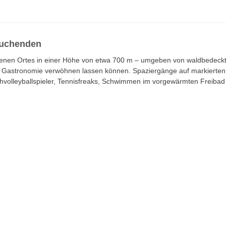
ssuchenden
egenen Ortes in einer Höhe von etwa 700 m – umgeben von waldbedeckten
en Gastronomie verwöhnen lassen können. Spaziergänge auf markierte
eachvolleyballspieler, Tennisfreaks, Schwimmen im vorgewärmten Freib