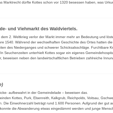
 Marktrecht dürfte Kottes schon vor 1320 besessen haben, was Urkund
e- und Viehmarkt des Waldviertels.
 dem 2. Weltkrieg verlor der Markt immer mehr an Bedeutung und löste
ahre 1540. Während der wechselhaften Geschichte des Ortes hatten die
Zeiten des Niederganges und schwerer Schicksalsschläge. Furchtbare 
 In Seuchenzeiten unterhielt Kottes sogar ein eigenes Gemeindehospi
war, beweisen neben den landwirtschaftlichen Betrieben zahlreiche Inn
e)
stöcke- aufbewahrt in der Gemeindelade – beweisen das.
inden Kottes, Purk, Elsenreith, Kalkgrub, Reichpolds, Voitsau, Gsch
. Die Einwohnerzahl beträgt rund 1.600 Personen. Aufgrund der gut a
onnte die Abwanderung etwas eingedämmt werden und junge Mensche