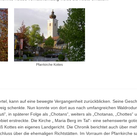
Pfarrkirche Kottes
viertel, kann auf eine bewegte Vergangenheit zurückblicken. Seine Gesc
weig schenkte. Nun konnte von dort aus nach umfangreichen Waldrodun
i“, in späterer Folge als „Chotans“, weiters als „Chotanas, „Chottes“ u
Gebiet erstreckte. Die Kirche „ Maria Berg im Tal“- eine sehenswerte go
 Kottes ein eigenes Landgericht. Die Chronik berichtet auch über meh
luss über die ehemaligen Richtstätten. Im Vorraum der Pfarrkirche sa