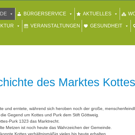
NDE
BÜRGERSERVICE
AKTUELLES
W
UKTUR
VERANSTALTUNGEN
GESUNDHEIT
chichte des Marktes Kotte
ute und erntete, während sich heroben noch der große, menschenfeindli
die Gegend um Kottes und Purk dem Stift Göttweig.
ottes-Purk 1323 das Marktrecht.
llte Metzen ist noch heute das Wahrzeichen der Gemeinde.
konnte Kottes verhältnismäßig vieles bis heute erhalten.