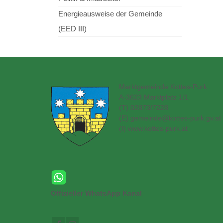
Energieausweise der Gemeinde
(EED III)
Marktgemeinde Kottes-Purk
A-3623 Marktplatz 1/1
(T) 02873/7228
(E)
gemeinde@kottes-purk.gv.at
(
I) www.kottes-purk.at
Offizieller WhatsApp Kanal