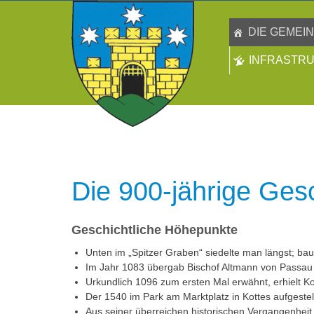
DIE GEMEI
INFRASTR
Die 900-jährige Ges
Geschichtliche Höhepunkte
Unten im „Spitzer Graben“ siedelte man längst; ba
Im Jahr 1083 übergab Bischof Altmann von Passau 
Urkundlich 1096 zum ersten Mal erwähnt, erhielt K
Der 1540 im Park am Marktplatz in Kottes aufgeste
Aus seiner überreichen historischen Vergangenheit 