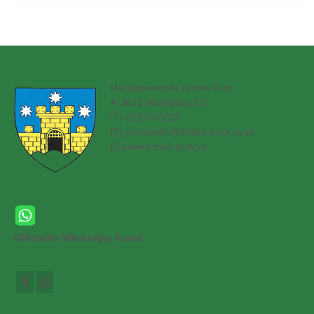
Marktgemeinde Kottes-Purk
A-3623 Marktplatz 1/1
(T) 02873/7228
(E)
gemeinde@kottes-purk.gv.at
(
I) www.kottes-purk.at
Offizieller WhatsApp Kanal