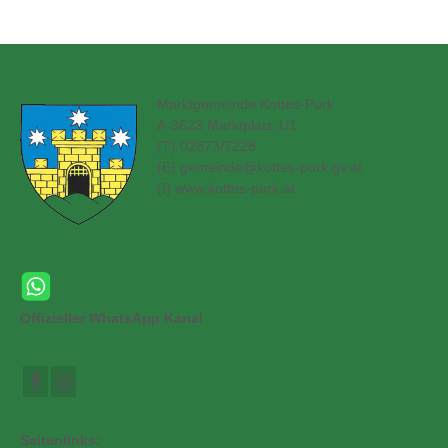
Marktgemeinde Kottes-Purk
A-3623 Marktplatz 1/1
(T) 02873/7228
(E)
gemeinde@kottes-purk.gv.at
(
I) www.kottes-purk.at
Offizieller WhatsApp Kanal
Seitenlinks: