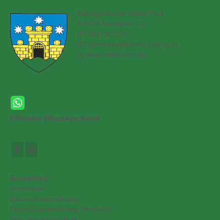
Marktgemeinde Kottes-Purk
A-3623 Marktplatz 1/1
(T) 02873/7228
(E)
gemeinde@kottes-purk.gv.at
(
I) www.kottes-purk.at
Offizieller WhatsApp Kanal
Seitenlinks:
Impressum
Datenschutzerklärung
Datenschutzerklärung WhatsApp
Film über Kottes-Purk