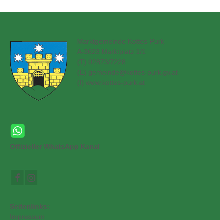
Marktgemeinde Kottes-Purk
A-3623 Marktplatz 1/1
(T) 02873/7228
(E)
gemeinde@kottes-purk.gv.at
(
I) www.kottes-purk.at
Offizieller WhatsApp Kanal
Seitenlinks:
Impressum