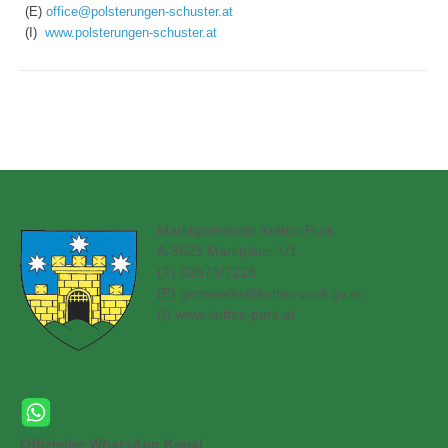
(E)
office@polsterungen-schuster.at
(I)
www.polsterungen-schuster.at
Marktgemeinde Kottes-Purk
A-3623 Marktplatz 1/1
(T) 02873/7228
(E)
gemeinde@kottes-purk.gv.at
(
I) www.kottes-purk.at
Offizieller WhatsApp Kanal