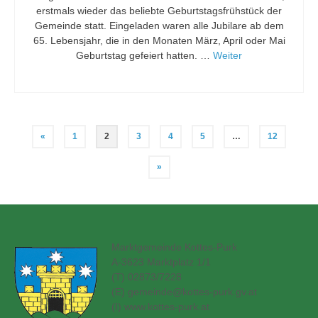
erstmals wieder das beliebte Geburtstagsfrühstück der
Gemeinde statt. Eingeladen waren alle Jubilare ab dem
65. Lebensjahr, die in den Monaten März, April oder Mai
Geburtstag gefeiert hatten. …
Weiter
Seitennummerierung
«
1
2
3
4
5
…
12
der
»
Beiträge
Marktgemeinde Kottes-Purk
A-3623 Marktplatz 1/1
(T) 02873/7228
(E)
gemeinde@kottes-purk.gv.at
(
I) www.kottes-purk.at