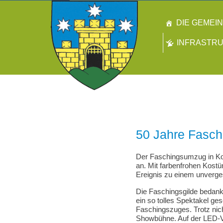
DIE GEMEI
INFRASTR
50 Jahre Fasch
Der Faschingsumzug in Kot
an. Mit farbenfrohen Kost
Ereignis zu einem unverges
Die Faschingsgilde bedank
ein so tolles Spektakel ges
Faschingszuges. Trotz nic
Showbühne. Auf der LED-Vi