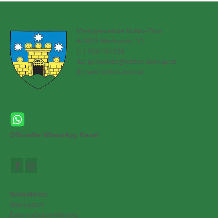
Marktgemeinde Kottes-Purk
A-3623 Marktplatz 1/1
(T) 02873/7228
(E)
gemeinde@kottes-purk.gv.at
(
I) www.kottes-purk.at
Offizieller WhatsApp Kanal
Seitenlinks:
Impressum
Datenschutzerklärung