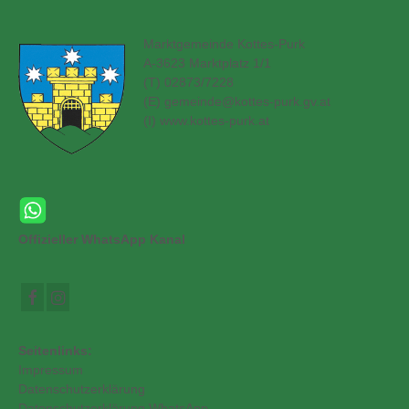
Marktgemeinde Kottes-Purk
A-3623 Marktplatz 1/1
(T) 02873/7228
(E)
gemeinde@kottes-purk.gv.at
(
I) www.kottes-purk.at
Offizieller WhatsApp Kanal
Seitenlinks:
Impressum
Datenschutzerklärung
Datenschutzerklärung WhatsApp